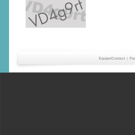
Equipe/Contact
|
Pa