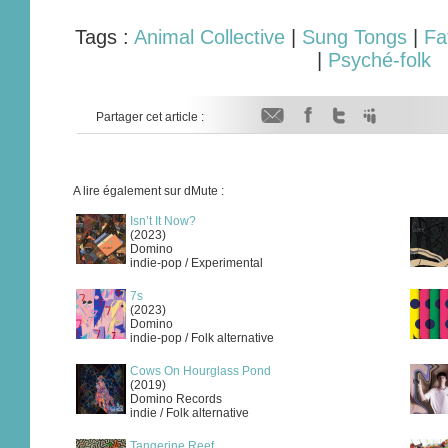
Tags :
Animal Collective
|
Sung Tongs
|
Fa
|
Psyché-folk
Partager cet article :
A lire également sur dMute :
Isn’t It Now?
(2023)
Domino
indie-pop / Experimental
7s
(2023)
Domino
indie-pop / Folk alternative
Cows On Hourglass Pond
(2019)
Domino Records
indie / Folk alternative
Tangerine Reef