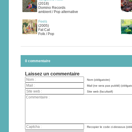
(2018)
Domino Records
ambient / Pop alternative
Feels
(2005)
Fat Cat
Folk / Pop
0 commentaire
Laissez un commentaire
Nom (obligatoire)
Mail (ne sera pas publié) (obligato
Site web (facultatif)
Recopier le code ci-dessous (obli