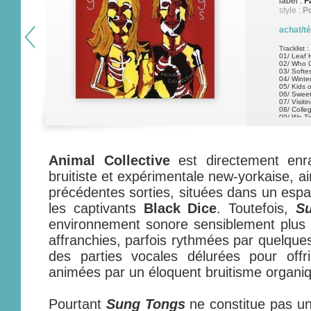
label :
F
style :
Po
achat/t
Tracklist :
01/ Leaf
02/ Who C
03/ Softe
04/ Winte
05/ Kids 
06/ Swee
07/ Visiti
08/ Colle
09/ We Ti
10/ Mout
11/ Good 
12/ Whadd
Animal Collective
est directement enr
bruitiste et expérimentale new-yorkaise, a
précédentes sorties, situées dans un espa
les captivants
Black Dice
. Toutefois,
S
environnement sonore sensiblement plus 
affranchies, parfois rythmées par quelque
des parties vocales délurées pour offr
animées par un éloquent bruitisme organi
Pourtant
Sung Tongs
ne constitue pas un