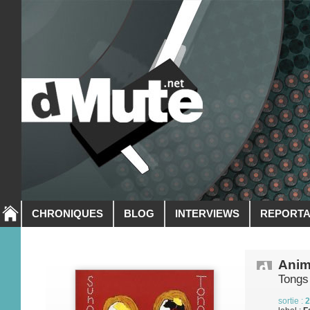
CHRONIQUES
BLOG
INTERVIEWS
REPORT
Anim
Tongs
sortie :
2