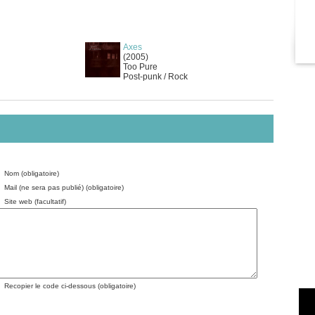
Axes
(2005)
Too Pure
Post-punk / Rock
Nom (obligatoire)
Mail (ne sera pas publié) (obligatoire)
Site web (facultatif)
Recopier le code ci-dessous (obligatoire)