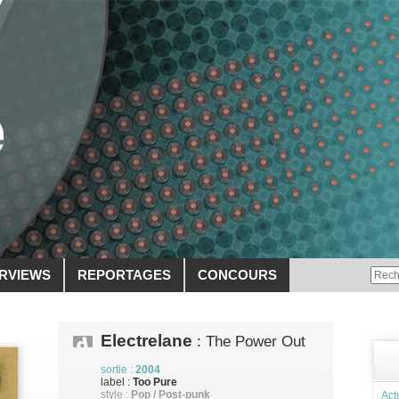
ERVIEWS
REPORTAGES
CONCOURS
Electrelane
: The Power Out
sortie :
2004
label :
Too Pure
style :
Pop / Post-punk
Act