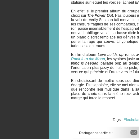
statique sur lequel les voix se lâchent (
B
En effet, si le premier album du groupe
choix sur
The Power Out
. Pas toujours 
la voix de Verity Susman fait merveille
les chœurs fragiles de ses comparses, c
(on passe insensiblement de l’espagnol 
nouvel habillage vocal. La basse dicte le
un piano discret remplace les dérives d
perler la rage qui couve. L’hypnotiqu
furieuses contenues.
En fin d’album
Love builds up
rompt av
Rock It to the Moon
, les synthés juste
thing is needed
, ballade pop au tempo
l’orientation plus jazzy de l’ultime piste
vers ce qui précède et l’autre vers le fut
En choisissant de mettre sous sourdin
énergie. Plus apaisée, elle se met alor
que rencontre leur musique dans la sa
place de choix dans la scène rock actue
marge qui force le respect.
Tags :
Electrel
Partager cet article :