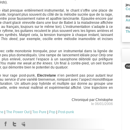
irds
).
je
Co
 était presque entièrement instrumental, le chant s’offre une place de
juste, lorgnant plus souvent du côté de la mélodie sucrée que de la rage,
me
, entre pose faussement naïve et apathie lancinante. Epaulée encore par
Am
e chant glacé virevolte dans une tour de Babel à la maladresse affichée
au français, toujours sur le même ton). L’instrumentation s’adapte à ce
ma
 rythme, les guitares reculent le plus souvent vers les lignes arrières et
Th
es synthés. Malgré cela, la tension transpire à chaque instant, laissant
e
This deed
, par exemple, oscille entre mélodie inamovible et incises
ec cette monotonie tronquée, pour un instrumental dans la lignée de
 un peu plus domestiqués. Une rampe de lancement idéale pour
Only one
 plus enlevé, ouvrant l’espace à un saxophone débridé qui préfigure
,
You make me weak at the knees
. Un final à contre-pied, un oeil tourné
ne
ur, qui démontre bien le potentiel du quatuor.
e leur rage post-punk,
Electrelane
n’en perdent pas pour autant leur
s au service d’une variété bienvenue, rompant avec l’aspect monolithique
turation. Un album pop hybride et multiple qui donne au groupe une
lle, entre revival maîtrisé et expérimental affiché. Une trajectoire en
Chroniqué par Christophe
le 06/01/2006
ane
|
The Power Out
|
Too Pure
|
Pop
|
Post-punk