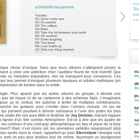
roc
achat/téléchargement
Sl
po
Tracklist :
01/ Gone under sea
Cove
02/ On parade
03/ The valleys
04/ Birds
05/ Take the bit between your teeth
06/ Oh sombra!
07/ Enter laughing
08/ This deed
09/ Love builds up
10/ Only one thing needed
11/ You make me weak at the knees
que chose d’unique. Sans que leurs albums n’atteignent jamais la
ma
fisent à créer une addiction chez l’auditeur friand de rock inventif. Que
Ma
larvée ou mélodies imparables, rien ne manquent pour convaincre. Ces
 qui leur permet d’évoquer plusieurs époques et artistes mythiques (en
di
impression de tomber dans la redite.
Bo
gle. Plus apaisé que les autres albums du groupe, il dénote une
je
s pas de risque ici de se cantonner à des schémas figés. L’imaginaire
Se
pour ça et, surtout, les autorise à tenter de multiples combinaisons,
anche les guitares pour s’inviter dans l’univers chorale. Un jeu de
lu
, qui parvient pourtant à donner naissance à l’une des pistes les plus
Th
ne under the sea
aura titillé le fantôme de
Joy Division
, mariant nappes
la lignée d’un titre comme
Atmosphere
. Est-ce à dire que les quatre de
sa
 les contours d’une cold-pop atmosphérique en lieu et place de la furie
No
ement? Rien n’est moins sûr, les premières velléités reparaissant déjà
lu
bien sentis dans le chant, rappellent qu’avec
Electrelane
l’énergie rock
Pe
ares sont un peu plus bridées tout de même, façonnant un background