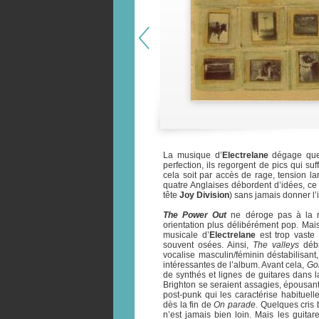
La musique d’
Electrelane
dégage quel
perfection, ils regorgent de pics qui suf
cela soit par accès de rage, tension 
quatre Anglaises débordent d’idées, ce
tête
Joy Division
) sans jamais donner l’
The Power Out
ne déroge pas à la rè
orientation plus délibérément pop. Mai
musicale d’
Electrelane
est trop vaste 
souvent osées. Ainsi,
The valleys
débr
vocalise masculin/féminin déstabilisant
intéressantes de l’album. Avant cela,
Go
de synthés et lignes de guitares dans 
Brighton se seraient assagies, épousant
post-punk qui les caractérise habituell
dès la fin de
On parade
. Quelques cris 
n’est jamais bien loin. Mais les guit