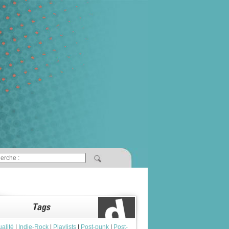
ualité
|
Indie-Rock
|
Playlists
|
Post-punk
|
Post-