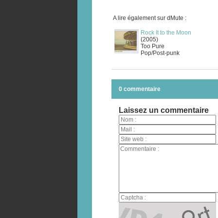
A lire également sur dMute :
Rock It to the Moon
(2005)
Too Pure
Pop/Post-punk
0 commentaire
Laissez un commentaire