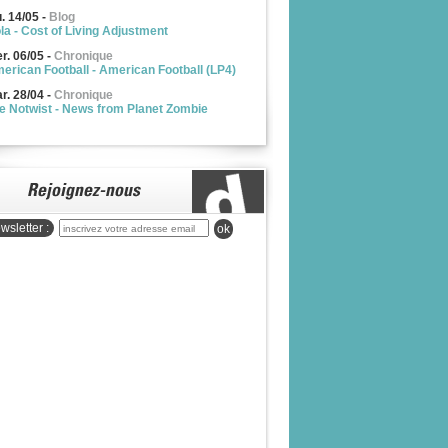
u. 14/05
-
Blog
la - Cost of Living Adjustment
r. 06/05
-
Chronique
erican Football - American Football (LP4)
r. 28/04
-
Chronique
e Notwist - News from Planet Zombie
wsletter :
ok