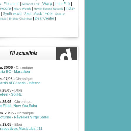
Warp
k
|
Electronic
|
|
|
indie Folk
|
Ambient Folk
owcore
|
|
|
indie-
Hilary Woods
Howlin Banana Records
Folk
p
|
Synth-wave
|
Skee Mask
|
|
Kara-Lis
|
|
Deaf Center
|
rdale
Brìghde Chaimbeul
r. 30/06
-
Chronique
ria BC - Marathon
m. 07/06
-
Chronique
ards of Canada - Inferno
u. 28/05
-
Blog
efeel - Sol.Hz
n. 25/05
-
Chronique
e Field - Now You Exist
m. 23/05
-
Chronique
cturne - Rêveries Virgil Soleil
n. 18/05
-
Blog
rspectives Musicales #11