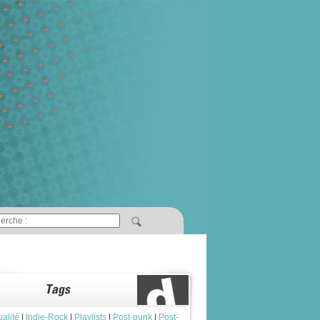
ualité
|
Indie-Rock
|
Playlists
|
Post-punk
|
Post-