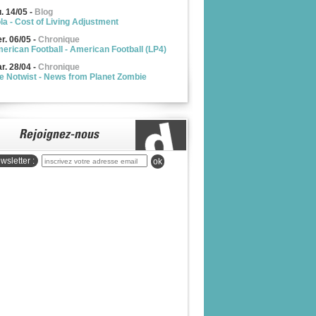
u. 14/05
-
Blog
la - Cost of Living Adjustment
r. 06/05
-
Chronique
erican Football - American Football (LP4)
r. 28/04
-
Chronique
e Notwist - News from Planet Zombie
wsletter :
ok