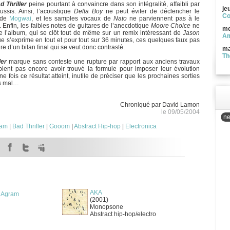
d Thriller
peine pourtant à convaincre dans son intégralité, affaibli par
je
ssis. Ainsi, l’acoustique
Delta Boy
ne peut éviter de déclencher le
Co
e de
Mogwai
, et les samples vocaux de
Nato
ne parviennent pas à le
 Enfin, les faibles notes de guitares de l’anecdotique
Moore Choice
ne
me
e l’album, qui se clôt tout de même sur un remix intéressant de
Jason
Am
ue s’exprime en tout et pour tout sur 36 minutes, ces quelques faux pas
e d’un bilan final qui se veut donc contrasté.
ma
Th
ler
marque sans conteste une rupture par rapport aux anciens travaux
lent pas encore avoir trouvé la formule pour imposer leur évolution
 fois ce résultat atteint, inutile de préciser que les prochaines sorties
ès mal…
Chroniqué par David Lamon
le 09/05/2004
ne
ram
|
Bad Thriller
|
Gooom
|
Abstract Hip-hop
|
Electronica
AKA
l Agram
(2001)
Monopsone
Abstract hip-hop/electro