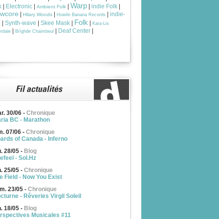
Warp
k
|
Electronic
|
|
|
indie Folk
|
Ambient Folk
owcore
|
|
|
indie-
Hilary Woods
Howlin Banana Records
Folk
p
|
Synth-wave
|
Skee Mask
|
|
Kara-Lis
|
|
Deaf Center
|
rdale
Brìghde Chaimbeul
r. 30/06
-
Chronique
ria BC - Marathon
m. 07/06
-
Chronique
ards of Canada - Inferno
u. 28/05
-
Blog
efeel - Sol.Hz
n. 25/05
-
Chronique
e Field - Now You Exist
m. 23/05
-
Chronique
cturne - Rêveries Virgil Soleil
n. 18/05
-
Blog
rspectives Musicales #11