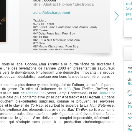
label :
Gooom
roc
style :
Abstract Hip-hop / Electronica
Sl
achat/téléchargement
po
Cove
Tracklist :
01/ Bad Thriller
02/ Street Lamp Confession feat. Atoms Family
03/ Rivière
04/ Delta Force feat. Poor Boy
05/ Yo Rap
06/ Et La Nuit S'éternise feat. Arm
07/ Nato
08/ Moore Choice feat. Poor Boy
09/ Jason Lytle (M83 Version)
m
sous le label Gooom,
Bad Thriller
a la lourde tâche de succéder à
ma
me une des révélations de l’année 2003 en présentant un savoureux
Ma
is vers le downtempo. Privilégiant une démarche innovante, le groupe
x, pouvant déstabiliser quelque peu leurs fans de la première heure.
di
Bo
lectronica plus dense rythme l’intégralité de l’album, caractérisé par de
 du genre. En effet, si l’influence de
M83
(
Bad Thriller
,
Rivière
) est
je
et là un brin de
Prefuse 73
(
Street Lamp Confession
) et de
Boards of
Se
n musicale plus contemplative prise par
Abstrackt Keal Agram
. Et dans
ouchent d’excellentes surprises, comme le prouvent les envolées
lu
dé et le clavier de
Yo Rap
, et surtout le superbe
Et La Nuit S’éternise
,
Th
able synthèse des éléments éparpillés sur
Bad Thriller
, ce titre combine
des et breaks déstructurés en privilégiant ce côté évolutif qui a fait la
sa
rise sur le gâteau,
Arm
délivre un couplet impeccable, décrivant un
No
ement qui s’adapte sans peine à la production cinématographique
lu
Pe