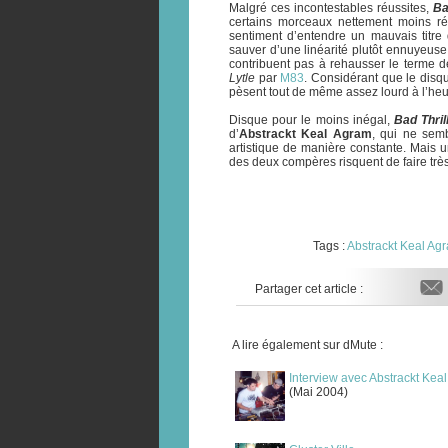
Malgré ces incontestables réussites,
Ba
certains morceaux nettement moins réu
sentiment d’entendre un mauvais titr
sauver d’une linéarité plutôt ennuyeuse.
contribuent pas à rehausser le terme d
Lytle
par
M83
. Considérant que le disq
pèsent tout de même assez lourd à l’heur
Disque pour le moins inégal,
Bad Thril
d’
Abstrackt Keal Agram
, qui ne semb
artistique de manière constante. Mais une
des deux compères risquent de faire tr
Tags :
Abstrackt Keal Ag
Partager cet article :
A lire également sur dMute :
Interview avec Abstrackt Kea
(Mai 2004)