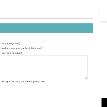
Nom (obligatoire)
Mail (ne sera pas publié) (obligatoire)
Site web (facultatif)
Recopier le code ci-dessous (obligatoire)