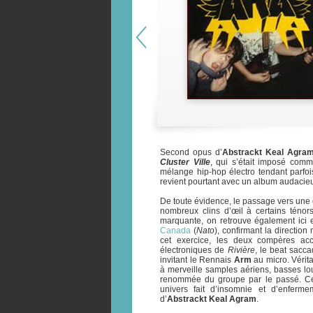
Second opus d’
Abstrackt Keal Agra
Cluster Ville
, qui s’était imposé com
mélange hip-hop électro tendant parfo
revient pourtant avec un album audacieu
De toute évidence, le passage vers une e
nombreux clins d’œil à certains ténors
marquante, on retrouve également ici 
Canada
(
Nato
), confirmant la directio
cet exercice, les deux compères acc
électroniques de
Rivière
, le beat sacca
invitant le Rennais
Arm
au micro. Vérit
à merveille samples aériens, basses lour
renommée du groupe par le passé. Ce
univers fait d’insomnie et d’enferm
d’
Abstrackt Keal Agram
.