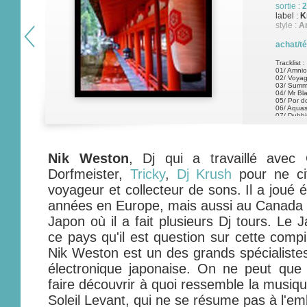
sortie :
2
label :
K
style :
A
achat/t
Tracklist :
01/ Amnio
02/ Voya
03/ Summ
04/ Mr Bl
05/ Por d
06/ Aquas
07/ Dubbin
Cal
Nik Weston
, Dj qui a travaillé avec 
Dorfmeister,
Tricky
,
Dj Krush
pour ne ci
voyageur et collecteur de sons. Il a joué
années en Europe, mais aussi au Canada 
Japon où il a fait plusieurs Dj tours. Le 
ce pays qu'il est question sur cette compi
Nik Weston est un des grands spécialist
électronique japonaise. On ne peut que sa
faire découvrir à quoi ressemble la musiq
Soleil Levant, qui ne se résume pas à l'e