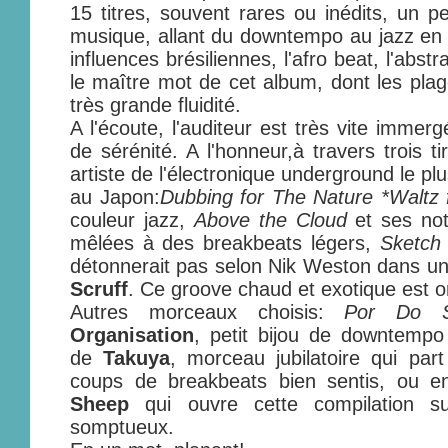
15 titres, souvent rares ou inédits, un 
musique, allant du downtempo au jazz en p
influences brésiliennes, l'afro beat, l'abstra
le maître mot de cet album, dont les pla
très grande fluidité.
A l'écoute, l'auditeur est très vite immer
de sérénité. A l'honneur,à travers trois 
artiste de l'électronique underground le p
au Japon:
Dubbing for The Nature *Waltz f
couleur jazz,
Above the Cloud
et ses not
mêlées à des breakbeats légers,
Sketch
détonnerait pas selon Nik Weston dans u
Scruff
. Ce groove chaud et exotique est on
Autres morceaux choisis:
Por Do S
Organisation
, petit bijou de downtempo
de
Takuya
, morceau jubilatoire qui par
coups de breakbeats bien sentis, ou 
Sheep
qui ouvre cette compilation s
somptueux.