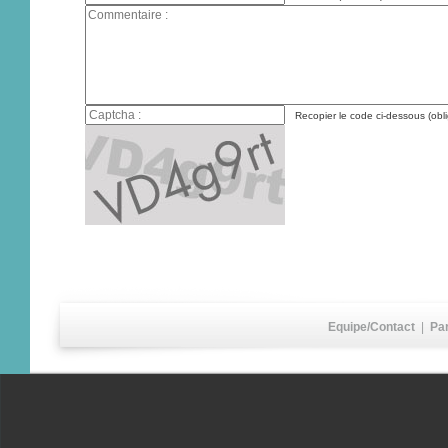
Recopier le code ci-dessous (obli
Equipe/Contact
|
Pa