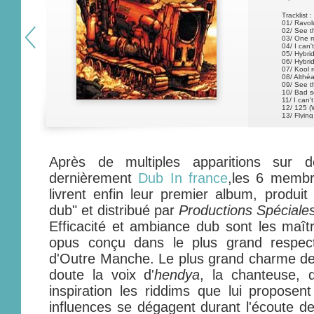
Tracklist :
01/ Ravol
02/ See 
03/ One r
04/ I can'
05/ Hybri
06/ Hybri
07/ Kool 
08/ Althé
09/ See t
10/ Bad 
11/ I can'
12/ 125 (
13/ Flying
Après de multiples apparitions sur 
dernièrement
Dub In france
,les 6 memb
livrent enfin leur premier album, produit
dub" et distribué par
Productions Spéciale
Efficacité et ambiance dub sont les maî
opus conçu dans le plus grand respec
d'Outre Manche. Le plus grand charme d
doute la voix d'
hendya
, la chanteuse, 
inspiration les riddims que lui proposent
influences se dégagent durant l'écoute de