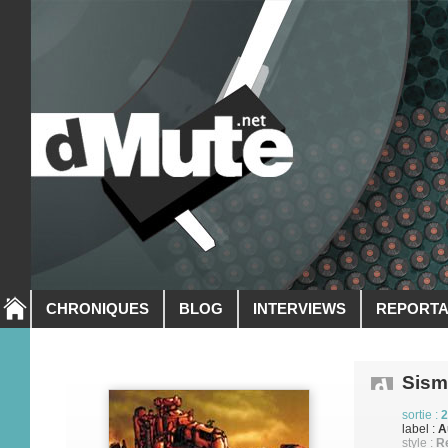
CHRONIQUES
BLOG
INTERVIEWS
REPORT
Sism
sortie :
2
label :
A
style :
R