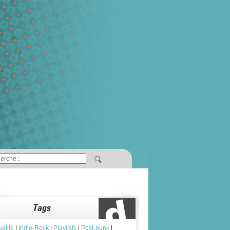
ualité
|
Indie-Rock
|
Playlists
|
Post-punk
|