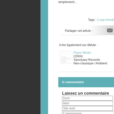
simplement...
Tags :
Craig Armst
Partager cet article :
A lire également sur dMute :
Piano Works
(2004)
Sanctuary Records
Neo-classique / Ambient
0 commentaire
Laissez un commentaire