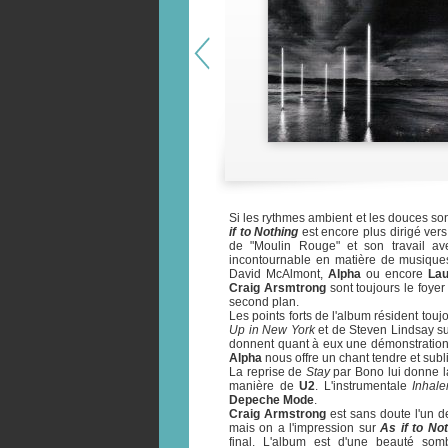
Si les rythmes ambient et les douces so
if to Nothing
est encore plus dirigé vers
de "Moulin Rouge" et son travail a
incontournable en matière de musiqu
David McAlmont,
Alpha
ou encore
La
Craig Arsmtrong
sont toujours le foyer
second plan.
Les points forts de l'album résident to
Up in New York
et de Steven Lindsay s
donnent quant à eux une démonstration 
Alpha
nous offre un chant tendre et subl
La reprise de
Stay
par Bono lui donne l
manière de
U2
. L'instrumentale
Inhale
Depeche Mode
.
Craig Armstrong
est sans doute l'un de
mais on a l'impression sur
As if to No
final. L'album est d'une beauté so