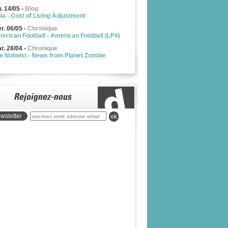
u. 14/05
-
Blog
la - Cost of Living Adjustment
r. 06/05
-
Chronique
erican Football - American Football (LP4)
r. 28/04
-
Chronique
e Notwist - News from Planet Zombie
wsletter :
ok