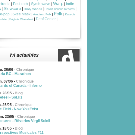
Warp
ctronic
|
Post-rock
|
Synth-wave
|
|
indie
Slowcore
k
|
|
|
|
Hilary Woods
Howlin Banana Records
Folk
ie-pop
|
Skee Mask
|
|
|
Ambient Folk
Kara-Lis
|
|
Deaf Center
|
rdale
Brìghde Chaimbeul
r. 30/06
-
Chronique
ria BC - Marathon
m. 07/06
-
Chronique
ards of Canada - Inferno
u. 28/05
-
Blog
efeel - Sol.Hz
n. 25/05
-
Chronique
e Field - Now You Exist
m. 23/05
-
Chronique
cturne - Rêveries Virgil Soleil
n. 18/05
-
Blog
rspectives Musicales #11