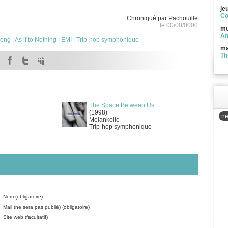
je
Co
Chroniqué par Pachouille
le 00/00/0000
me
Am
rong
|
As if to Nothing
|
EMI
|
Trip-hop symphonique
ma
Th
The Space Between Us
(1998)
ne
Melankolic
Trip-hop symphonique
Nom (obligatoire)
Mail (ne sera pas publié) (obligatoire)
Site web (facultatif)