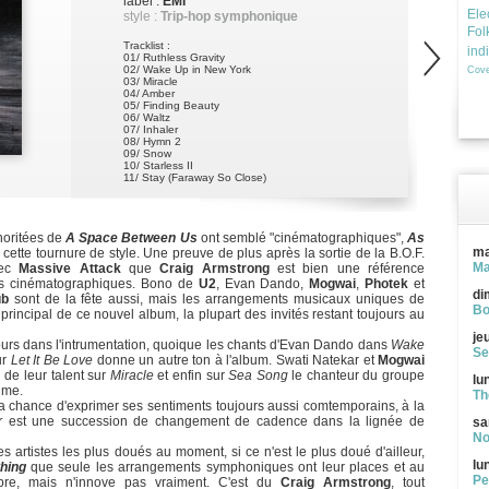
label :
EMI
Ele
style :
Trip-hop symphonique
Fol
Tracklist :
ind
01/ Ruthless Gravity
02/ Wake Up in New York
Cove
03/ Miracle
04/ Amber
05/ Finding Beauty
06/ Waltz
07/ Inhaler
08/ Hymn 2
09/ Snow
10/ Starless II
11/ Stay (Faraway So Close)
12/ Niente
13/ Sea Song
14/ Let It Be Love
15/ Choral Ending
noritées de
A Space Between Us
ont semblé "cinématographiques",
As
ma
 cette tournure de style. Une preuve de plus après la sortie de la B.O.F.
Ma
vec
Massive Attack
que
Craig Armstrong
est bien une référence
es cinématographiques. Bono de
U2
, Evan Dando,
Mogwai
,
Photek
et
di
ub
sont de la fête aussi, mais les arrangements musicaux uniques de
Bo
 principal de ce nouvel album, la plupart des invités restant toujours au
je
ujours dans l'intrumentation, quoique les chants d'Evan Dando dans
Wake
Se
ur
Let It Be Love
donne un autre ton à l'album. Swati Natekar et
Mogwai
de leur talent sur
Miracle
et enfin sur
Sea Song
le chanteur du groupe
lu
ime.
Th
a chance d'exprimer ses sentiments toujours aussi comtemporains, à la
r
est une succession de changement de cadence dans la lignée de
sa
No
s artistes les plus doués au moment, si ce n'est le plus doué d'ailleur,
lu
thing
que seule les arrangements symphoniques ont leur places et au
Pe
mbre, mais n'innove pas vraiment. C'est du
Craig Armstrong
, tout