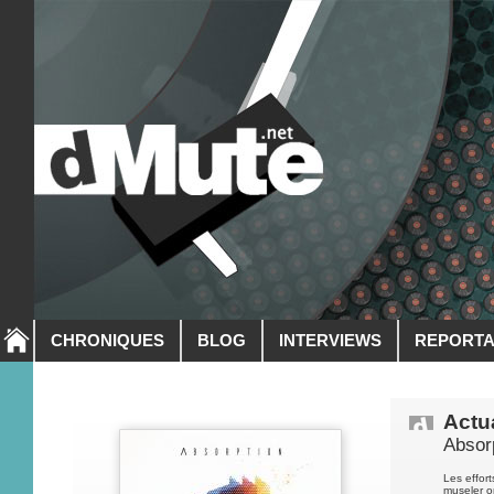
CHRONIQUES
BLOG
INTERVIEWS
REPORT
Actua
Absor
Les effort
museler on